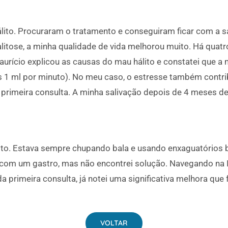
lito. Procuraram o tratamento e conseguiram ficar com a s
itose, a minha qualidade de vida melhorou muito. Há quatr
urício explicou as causas do mau hálito e constatei que a m
 1 ml por minuto). No meu caso, o estresse também contrib
a primeira consulta. A minha salivação depois de 4 meses d
.
ito. Estava sempre chupando bala e usando enxaguatórios 
com um gastro, mas não encontrei solução. Navegando na I
a primeira consulta, já notei uma significativa melhora que
VOLTAR