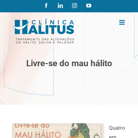
Ir
Facebook
LinkedIn
Instagram
YouTube
para
o
conteúdo
Livre-se do mau hálito
Quatro
em