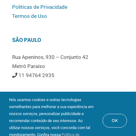
Políticas de Privacidade
Termos de Uso
SÃO PAULO
Rua Apeninos, 930 – Conjunto 42
Metrô Paraíso
11 94764 2935
Nós usamos cookies e outras tecnologias
semelhantes para melhorar a sua experiência em
nossos serviços, personalizar publicidade e
OK
recomendar conteúdo de seu interesse. Ao
utilizar nossos serviços, você concorda com tal
monitoramento. Confira nossa
© Copyright 2021 | Todos os Direitos Reservados | Website
Política de