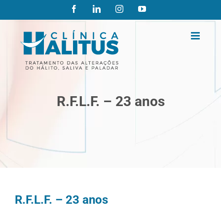
Ir
Facebook
LinkedIn
Instagram
YouTube
para
o
conteúdo
R.F.L.F. – 23 anos
R.F.L.F. – 23 anos