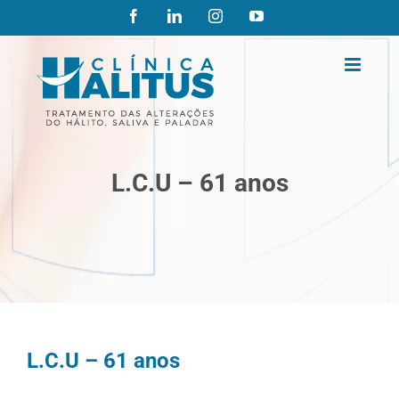
Ir
Facebook
LinkedIn
Instagram
YouTube
para
o
conteúdo
L.C.U – 61 anos
L.C.U – 61 anos